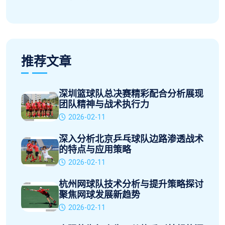
推荐文章
深圳篮球队总决赛精彩配合分析展现
团队精神与战术执行力
2026-02-11
深入分析北京乒乓球队边路渗透战术
的特点与应用策略
2026-02-11
杭州网球队技术分析与提升策略探讨
聚焦网球发展新趋势
2026-02-11