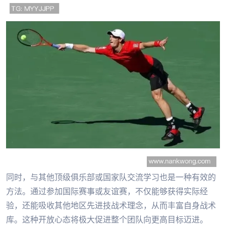
同时，与其他顶级俱乐部或国家队交流学习也是一种有效的
方法。通过参加国际赛事或友谊赛，不仅能够获得实际经
验，还能吸收其他地区先进技战术理念，从而丰富自身战术
库。这种开放心态将极大促进整个团队向更高目标迈进。