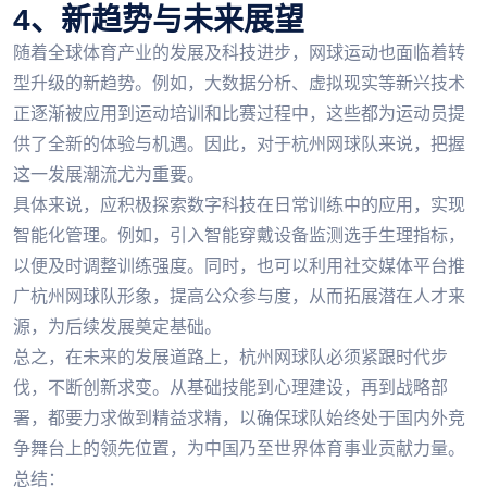
4、新趋势与未来展望
随着全球体育产业的发展及科技进步，网球运动也面临着转
型升级的新趋势。例如，大数据分析、虚拟现实等新兴技术
正逐渐被应用到运动培训和比赛过程中，这些都为运动员提
供了全新的体验与机遇。因此，对于杭州网球队来说，把握
这一发展潮流尤为重要。
具体来说，应积极探索数字科技在日常训练中的应用，实现
智能化管理。例如，引入智能穿戴设备监测选手生理指标，
以便及时调整训练强度。同时，也可以利用社交媒体平台推
广杭州网球队形象，提高公众参与度，从而拓展潜在人才来
源，为后续发展奠定基础。
总之，在未来的发展道路上，杭州网球队必须紧跟时代步
伐，不断创新求变。从基础技能到心理建设，再到战略部
署，都要力求做到精益求精，以确保球队始终处于国内外竞
争舞台上的领先位置，为中国乃至世界体育事业贡献力量。
总结：