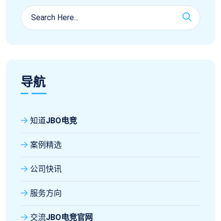
导航
知道
JBO电竞
案例精选
公司快讯
服务方向
交流
JBO电竞官网