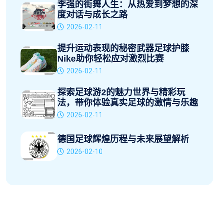
李强的街舞人生：从热爱到梦想的深
度对话与成长之路
2026-02-11
提升运动表现的秘密武器足球护膝
Nike助你轻松应对激烈比赛
2026-02-11
探索足球游2的魅力世界与精彩玩
法，带你体验真实足球的激情与乐趣
2026-02-11
德国足球辉煌历程与未来展望解析
2026-02-10